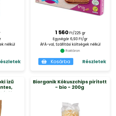
1 560
r
Ft/225 gr
r
Egységár 6,93 Ft/gr
ek nélkül
ÁFÁ-val, Szállítási költségek nélkül
Raktáron
észletek
Kosárba
Részletek
ki ízű
Biorganik Kókuszchips pirított
ntes,
- bio - 200g
adott
250 g