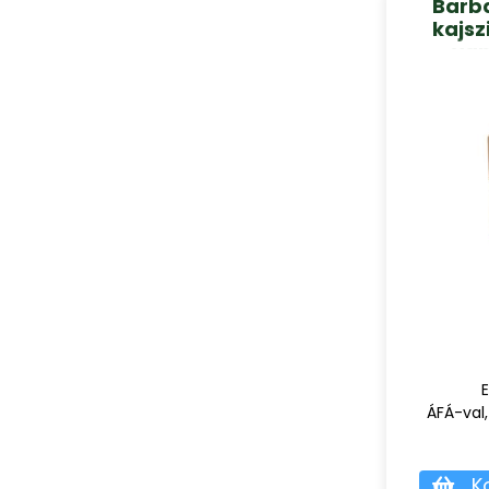
Barb
kajsz
van
E
ÁFÁ-val,
K