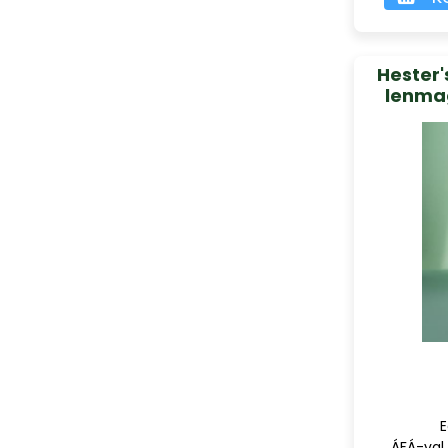
Hester
lenma
E
ÁFÁ-val,