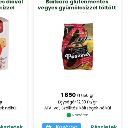
s dióval
Barbara gluténmentes
kízzel
vegyes gyümölcsízzel töltött
mlós
puszedli 150 g
0 g
1 850
Ft/150 gr
gr
Egységár 12,33 Ft/gr
ek nélkül
ÁFÁ-val, Szállítási költségek nélkül
Raktáron
észletek
Kosárba
Részletek