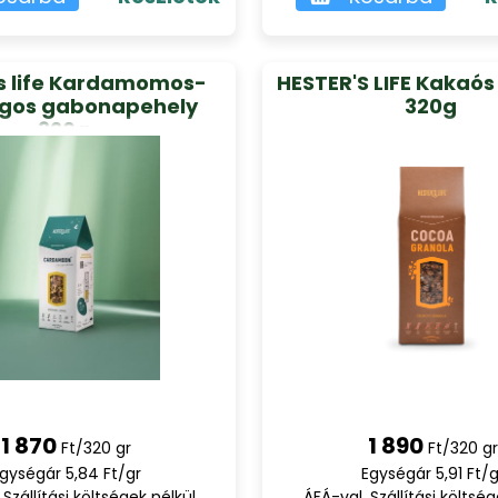
's life Kardamomos-
HESTER'S LIFE Kakaós
gos gabonapehely
320g
320g
1 870
1 890
Ft/320 gr
Ft/320 gr
gységár 5,84 Ft/gr
Egységár 5,91 Ft/g
 Szállítási költségek nélkül
ÁFÁ-val, Szállítási költség