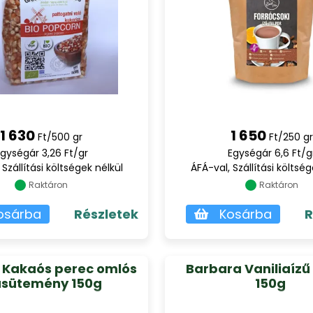
1 630
1 650
Ft/500 gr
Ft/250 gr
gységár 3,26 Ft/gr
Egységár 6,6 Ft/g
 Szállítási költségek nélkül
ÁFÁ-val, Szállítási költség
Raktáron
Raktáron
osárba
Részletek
Kosárba
R
 Kakaós perec omlós
Barbara Vaniliaízű
asütemény 150g
150g