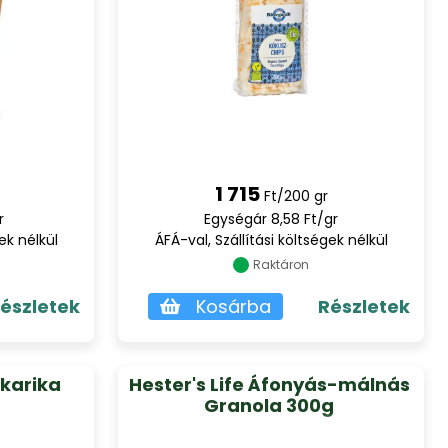
1 715
Ft/200 gr
r
Egységár 8,58 Ft/gr
ek nélkül
ÁFÁ-val, Szállítási költségek nélkül
Raktáron
észletek
Kosárba
Részletek
 karika
Hester's Life Áfonyás-málnás
Granola 300g