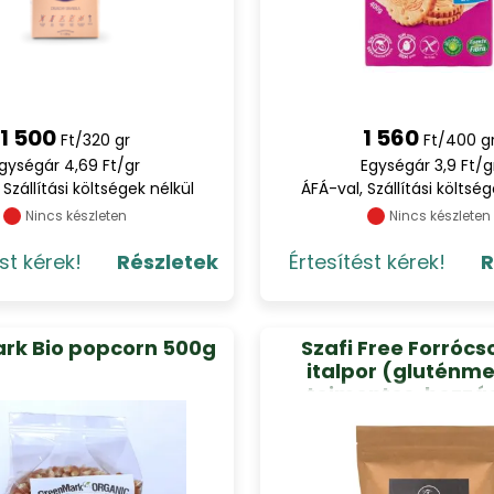
1 500
1 560
Ft/320 gr
Ft/400 g
gységár 4,69 Ft/gr
Egységár 3,9 Ft/g
 Szállítási költségek nélkül
ÁFÁ-val, Szállítási költség
Nincs készleten
Nincs készleten
st kérek!
Részletek
Értesítést kérek!
R
rk Bio popcorn 500g
Szafi Free Forrócso
italpor (gluténme
tejmentes, hozzá
cukortól mentes) 