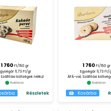
1 760
1 760
Ft/150 gr
Ft/150 gr
gységár 11,73 Ft/gr
Egységár 11,73 Ft/
 Szállítási költségek nélkül
ÁFÁ-val, Szállítási költség
Raktáron
Raktáron
osárba
Részletek
Kosárba
R