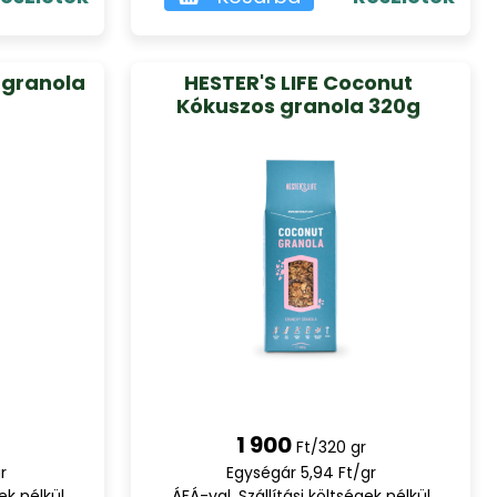
 granola
HESTER'S LIFE Coconut
Kókuszos granola 320g
1 900
Ft/320 gr
r
Egységár 5,94 Ft/gr
ek nélkül
ÁFÁ-val, Szállítási költségek nélkül