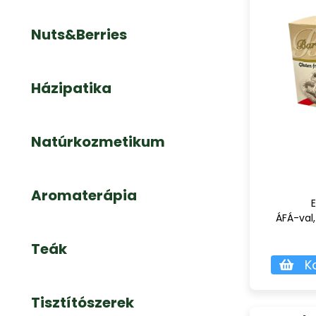
Nuts&Berries
Házipatika
Natúrkozmetikum
Aromaterápia
E
ÁFÁ-val,
Teák
K
Tisztítószerek