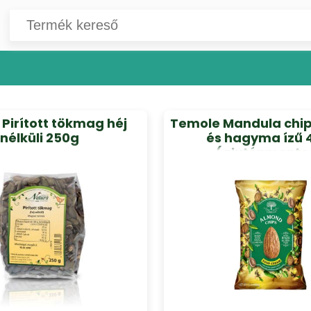
Pirított tökmag héj
Temole Mandula chips
nélküli 250g
és hagyma ízű 
(gluténmente