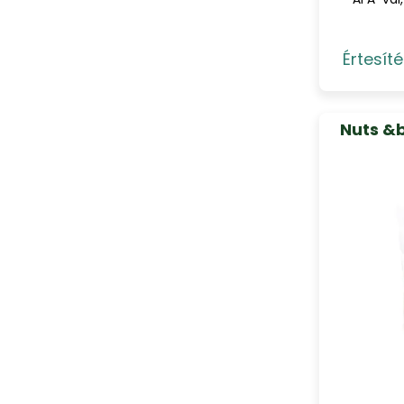
Értesíté
Nuts &b