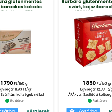
ara gluténmentes
Barbara gluténmente
ibarackos kakaós
szórt, kajszibarac
íliás linzer 150 g
töltött linzer o
teasütemény 15
1 790
1 850
Ft/150 gr
Ft/150 gr
gységár 11,93 Ft/gr
Egységár 12,33 Ft/
 Szállítási költségek nélkül
ÁFÁ-val, Szállítási költség
Raktáron
Raktáron
osárba
Részletek
Kosárba
R