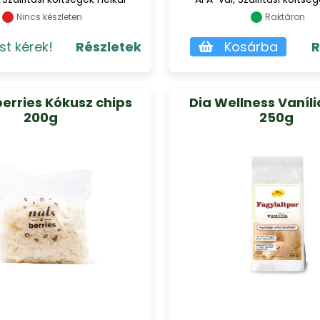
Nincs készleten
Raktáron
st kérek!
Részletek
Kosárba
R
erries Kókusz chips
Dia Wellness Vaníli
200g
250g