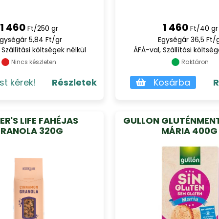
1 460
1 460
Ft/250 gr
Ft/40 gr
gységár 5,84 Ft/gr
Egységár 36,5 Ft/
 Szállítási költségek nélkül
ÁFÁ-val, Szállítási költség
Nincs készleten
Raktáron
st kérek!
Részletek
Kosárba
R
ER'S LIFE FAHÉJAS
GULLON GLUTÉNMENT
RANOLA 320G
MÁRIA 400G