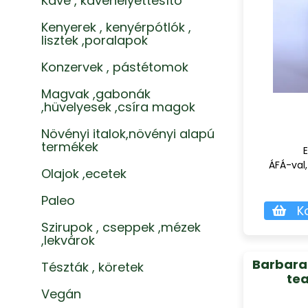
Kávé , kávéhelyettesítő
Kenyerek , kenyérpótlók ,
lisztek ,poralapok
Konzervek , pástétomok
Magvak ,gabonák
,hüvelyesek ,csíra magok
Növényi italok,növényi alapú
termékek
E
ÁFÁ-val,
Olajok ,ecetek
Paleo
K
Szirupok , cseppek ,mézek
,lekvárok
Barbara
Tészták , köretek
te
Vegán