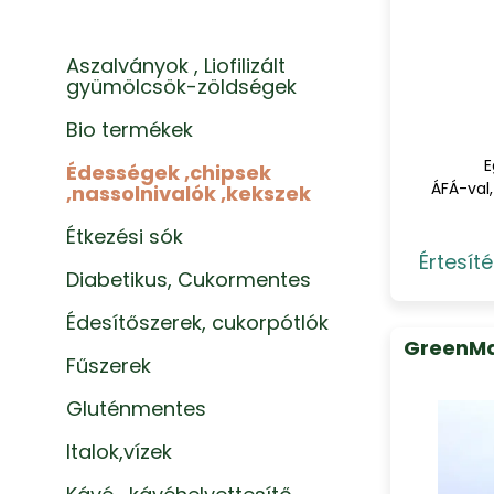
Aszalványok , Liofilizált
gyümölcsök-zöldségek
Bio termékek
E
Édességek ,chipsek
ÁFÁ-val,
,nassolnivalók ,kekszek
Étkezési sók
Értesíté
Diabetikus, Cukormentes
Édesítőszerek, cukorpótlók
GreenMa
Fűszerek
Gluténmentes
Italok,vízek