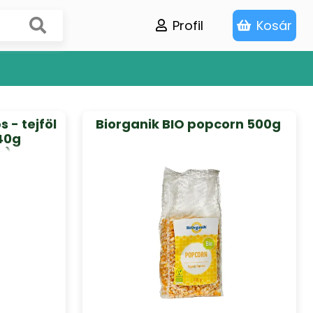
Profil
Kosár
 - tejföl
Biorganik BIO popcorn 500g
40g
s)