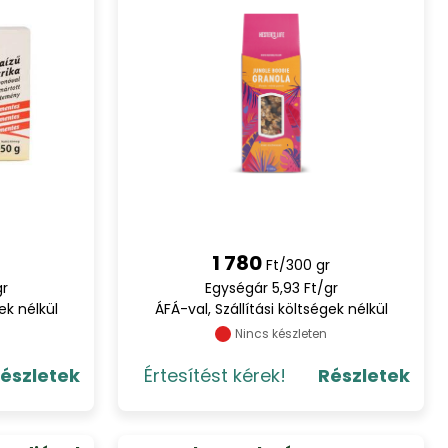
1 780
Ft/300 gr
gr
Egységár 5,93 Ft/gr
ek nélkül
ÁFÁ-val, Szállítási költségek nélkül
Nincs készleten
észletek
Értesítést kérek!
Részletek