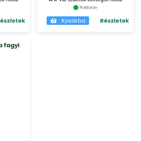
Raktáron
észletek
Kosárba
Részletek
a fagyi