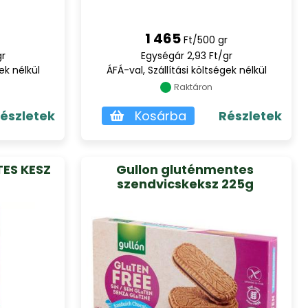
1 465
Ft/500 gr
gr
Egységár 2,93 Ft/gr
ek nélkül
ÁFÁ-val, Szállítási költségek nélkül
Raktáron
észletek
Kosárba
Részletek
ES KESZ
Gullon gluténmentes
szendvicskeksz 225g