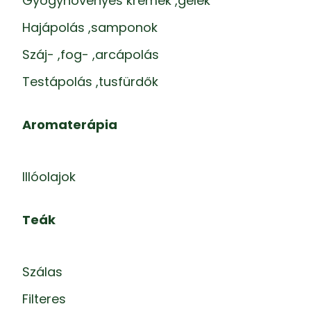
Gyógynövényes krémek ,gélek
Hajápolás ,samponok
Száj- ,fog- ,arcápolás
Testápolás ,tusfürdők
Aromaterápia
Illóolajok
Teák
Szálas
Filteres