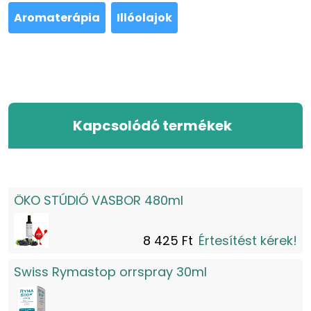
Aromaterápia
Illóolajok
Kapcsolódó termékek
ÖKO STÚDIÓ VASBOR 480ml
8 425 Ft
Értesítést kérek!
Swiss Rymastop orrspray 30ml