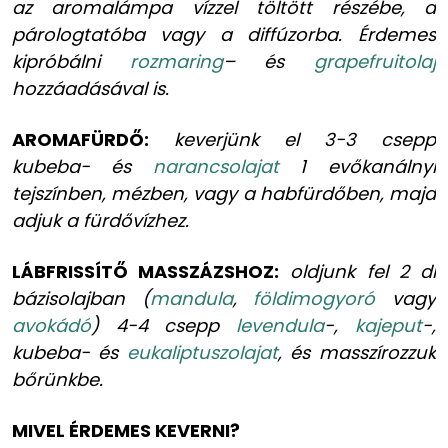
az aromalámpa vízzel töltött részébe, a
párologtatóba vagy a diffúzorba. Érdemes
kipróbálni
rozmaring
– és
grapefruitolaj
hozzáadásával is.
AROMAFÜRDŐ:
keverjünk el 3-3 csepp
kubeba- és
narancsolajat
1 evőkanálnyi
tejszínben, mézben, vagy a habfürdőben, majd
adjuk a fürdővízhez.
LÁBFRISSÍTŐ MASSZÁZSHOZ:
oldjunk fel 2 dl
bázisolajban (
mandula
,
földimogyoró
vagy
avokádó
) 4-4 csepp
levendula
-,
kajeput
-,
kubeba- és
eukaliptuszolajat
, és masszírozzuk
bőrünkbe.
MIVEL ÉRDEMES KEVERNI?