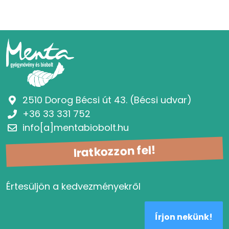
2510 Dorog Bécsi út 43. (Bécsi udvar)
+36 33 331 752
info[a]mentabiobolt.hu
Iratkozzon fel!
Értesüljön a kedvezményekről
Írjon nekünk!