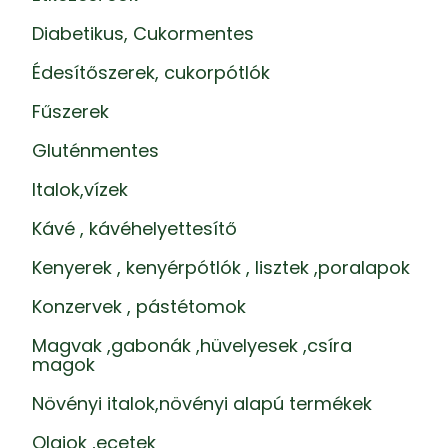
Diabetikus, Cukormentes
Édesítőszerek, cukorpótlók
Fűszerek
Gluténmentes
Italok,vízek
Kávé , kávéhelyettesítő
Kenyerek , kenyérpótlók , lisztek ,poralapok
Konzervek , pástétomok
Magvak ,gabonák ,hüvelyesek ,csíra
magok
Növényi italok,növényi alapú termékek
Olajok ,ecetek