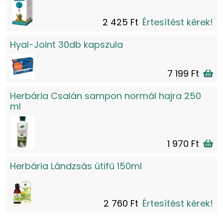
2 425 Ft
Értesítést kérek!
Hyal-Joint 30db kapszula
7 199 Ft
Herbária Csalán sampon normál hajra 250
ml
1 970 Ft
Herbária Lándzsás útifű 150ml
2 760 Ft
Értesítést kérek!