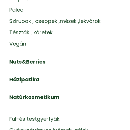
Paleo
Szirupok , cseppek ,mézek ,lekvárok
Tészták , köretek
Vegán
Nuts&Berries
Házipatika
Natúrkozmetikum
Fül-és testgyertyák