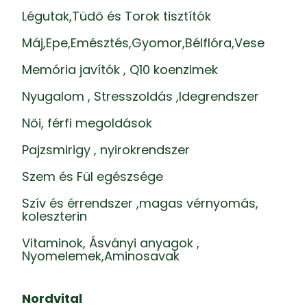
Légutak,Tüdő és Torok tisztítók
Máj,Epe,Emésztés,Gyomor,Bélflóra,Vese
Memória javítók , Q10 koenzimek
Nyugalom , Stresszoldás ,Idegrendszer
Női, férfi megoldások
Pajzsmirigy , nyirokrendszer
Szem és Fül egészsége
Szív és érrendszer ,magas vérnyomás,
koleszterin
Vitaminok, Ásványi anyagok ,
Nyomelemek,Aminosavak
Nordvital