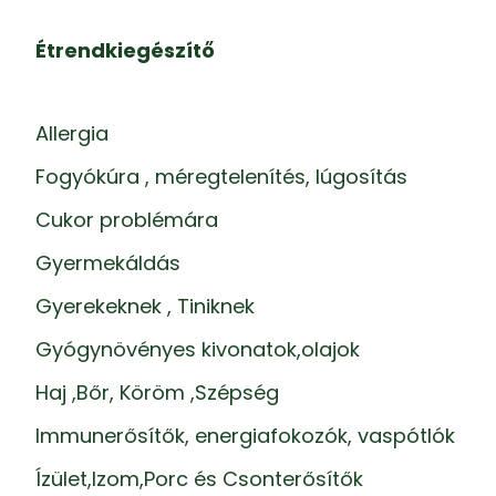
Étrendkiegészítő
Allergia
Fogyókúra , méregtelenítés, lúgosítás
Cukor problémára
Gyermekáldás
Gyerekeknek , Tiniknek
Gyógynövényes kivonatok,olajok
Haj ,Bőr, Köröm ,Szépség
Immunerősítők, energiafokozók, vaspótlók
Ízület,Izom,Porc és Csonterősítők