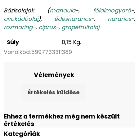
Bázisolajok (
mandula
-,
földimogyoró
-,
avokádóolaj
),
édesnarancs
-,
narancs
-,
rozmaring
-,
ciprus
-,
grapefruitolaj
.
Súly
0,15 Kg.
Vonalkód:
5997733311389
Vélemények
Értékelés küldése
Ehhez a termékhez még nem készült
értékelés
Kategóriák