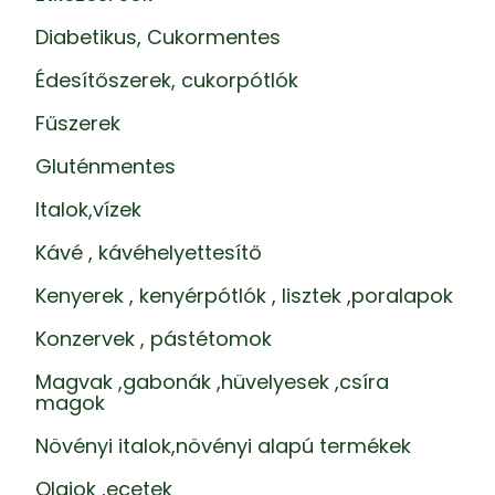
Diabetikus, Cukormentes
Édesítőszerek, cukorpótlók
Fűszerek
Gluténmentes
Italok,vízek
Kávé , kávéhelyettesítő
Kenyerek , kenyérpótlók , lisztek ,poralapok
Konzervek , pástétomok
Magvak ,gabonák ,hüvelyesek ,csíra
magok
Növényi italok,növényi alapú termékek
Olajok ,ecetek