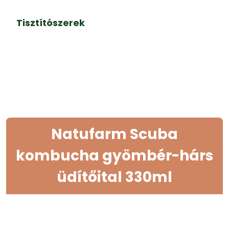
Tisztítószerek
Natufarm Scuba
kombucha gyömbér-hárs
üdítőital 330ml