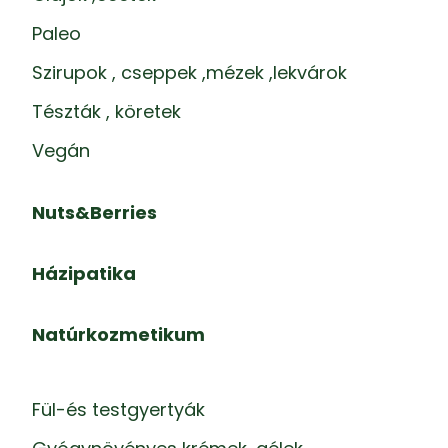
Paleo
Szirupok , cseppek ,mézek ,lekvárok
Tészták , köretek
Vegán
Nuts&Berries
Házipatika
Natúrkozmetikum
Fül-és testgyertyák