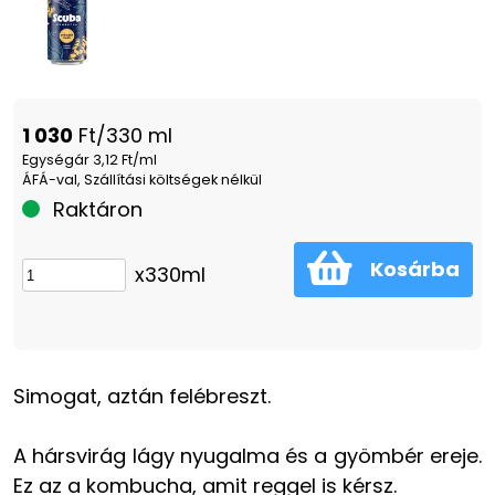
1 030
Ft/330 ml
Egységár 3,12 Ft/ml
ÁFÁ-val, Szállítási költségek nélkül
Raktáron
Kosárba
x330ml
Simogat, aztán felébreszt.
A hársvirág lágy nyugalma és a gyömbér ereje.
Ez az a kombucha, amit reggel is kérsz.