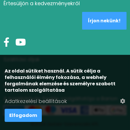
Értesüljön a kedvezményekről
Írjon nekünk!
Szállítási díjak
Az oldal sütiket használ. A sütik célja a
ÁSZF, adatvédelmi tájékoztató
felhasználói élmény fokozása, a webhely
forgalmának elemzése és személyre szabott
Elállás a szerződéstől
tartalom szolgáltatása
A bankkártyás fizetés szolgáltatója a Barion
Adatkezelési beállítások
Elfogadom
©2024 Lisztes-Szerencsés Kft.