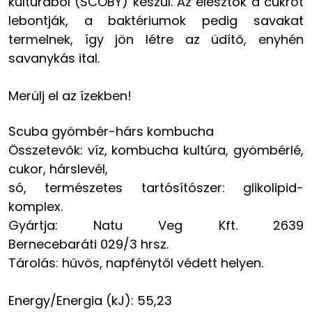
kultúrából (SCOBY) készül. Az élesztők a cukrot
lebontják, a baktériumok pedig savakat
termelnek, így jön létre az üdítő, enyhén
savanykás ital.
Merülj el az ízekben!
Scuba gyömbér-hárs kombucha
Összetevők: víz, kombucha kultúra, gyömbérlé,
cukor, hárslevél,
só, természetes tartósítószer: glikolipid-
komplex.
Gyártja: Natu Veg Kft. 2639
Bernecebaráti 029/3 hrsz.
Tárolás: hűvös, napfénytől védett helyen.
Energy/Energia (kJ): 55,23