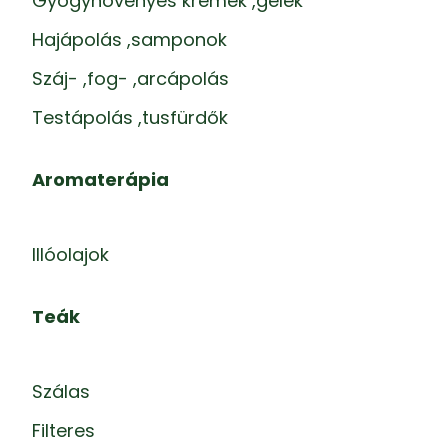
Gyógynövényes krémek ,gélek
Hajápolás ,samponok
Száj- ,fog- ,arcápolás
Testápolás ,tusfürdők
Aromaterápia
Illóolajok
Teák
Szálas
Filteres