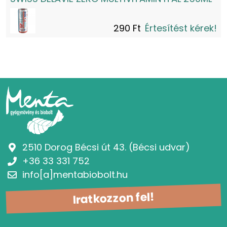
290 Ft
Értesítést kérek!
2510 Dorog Bécsi út 43. (Bécsi udvar)
+36 33 331 752
info[a]mentabiobolt.hu
Iratkozzon fel!