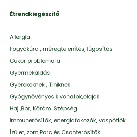
Étrendkiegészítő
Allergia
Fogyókúra , méregtelenítés, lúgosítás
Cukor problémára
Gyermekáldás
Gyerekeknek , Tiniknek
Gyógynövényes kivonatok,olajok
Haj ,Bőr, Köröm ,Szépség
Immunerősítők, energiafokozók, vaspótlók
Ízület,Izom,Porc és Csonterősítők