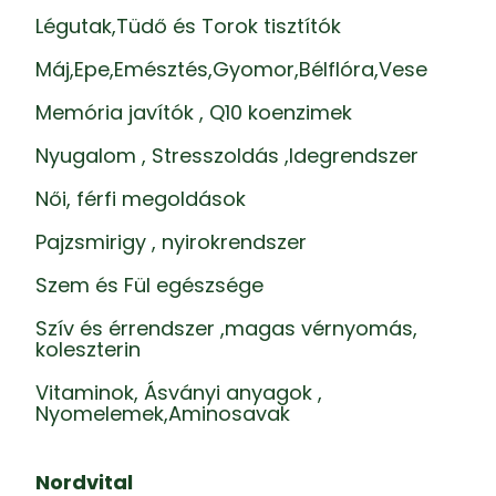
Légutak,Tüdő és Torok tisztítók
Máj,Epe,Emésztés,Gyomor,Bélflóra,Vese
Memória javítók , Q10 koenzimek
Nyugalom , Stresszoldás ,Idegrendszer
Női, férfi megoldások
Pajzsmirigy , nyirokrendszer
Szem és Fül egészsége
Szív és érrendszer ,magas vérnyomás,
koleszterin
Vitaminok, Ásványi anyagok ,
Nyomelemek,Aminosavak
Nordvital