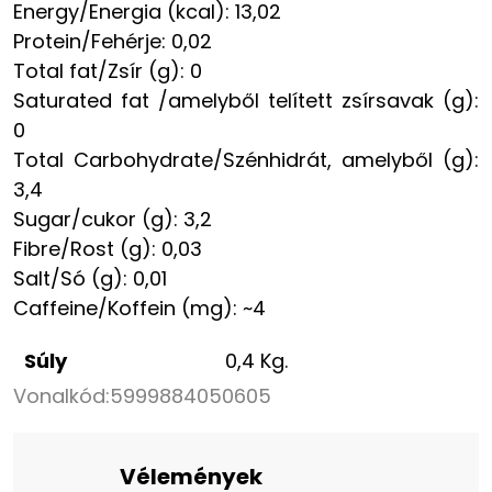
Energy/Energia (kcal): 13,02
Protein/Fehérje: 0,02
Total fat/Zsír (g): 0
Saturated fat /amelyből telített zsírsavak (g):
0
Total Carbohydrate/Szénhidrát, amelyből (g):
3,4
Sugar/cukor (g): 3,2
Fibre/Rost (g): 0,03
Salt/Só (g): 0,01
Caffeine/Koffein (mg): ~4
Súly
0,4 Kg.
Vonalkód:
5999884050605
Vélemények